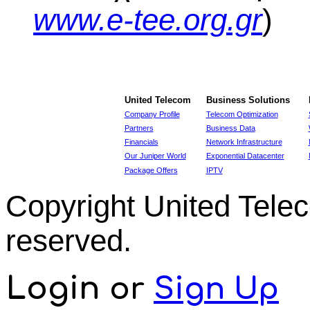
www.e-tee.org.gr
)
United Telecom
Business Solutions
Company Profile
Telecom Optimization
Partners
Business Data
Financials
Network Infrastructure
Our Juniper World
Exponential Datacenter
Package Offers
IPTV
Copyright United Tel
reserved.
Login
or
Sign Up