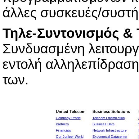
άλλες συσκευές/συστ
Τηλε-Συντονισμός & 
Συνδυασμένη λειτουργ
εντολή αλληλεπίδραση
των.
United Telecom
Business Solutions
Company Profile
Telecom Optimization
Partners
Business Data
Financials
Network Infrastructure
Our Juniper World
Exponential Datacenter