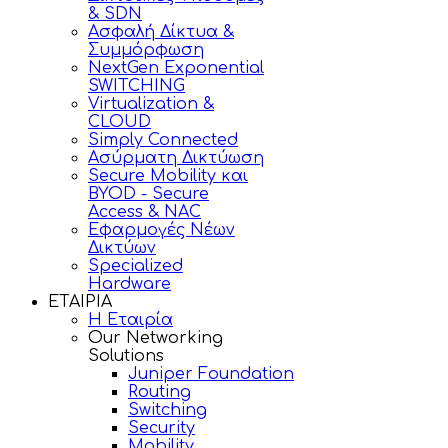
& SDN
Ασφαλή Δίκτυα &
Συμμόρφωση
NextGen Exponential
SWITCHING
Virtualization &
CLOUD
Simply Connected
Ασύρματη Δικτύωση
Secure Mobility και
BYOD - Secure
Access & NAC
Εφαρμογές Νέων
Δικτύων
Specialized
Hardware
ΕΤΑΙΡΙΑ
Η Εταιρία
Our Networking
Solutions
Juniper Foundation
Routing
Switching
Security
Mobility