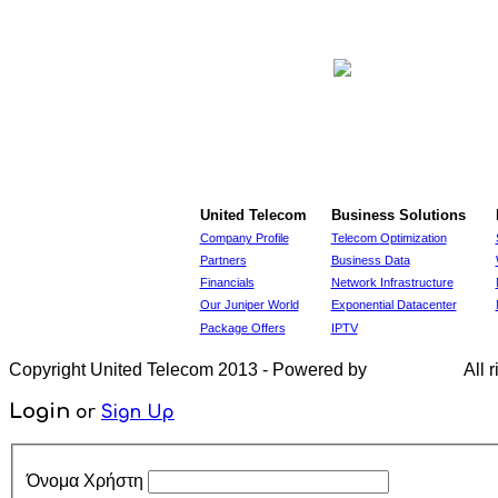
United Telecom
Business Solutions
Company Profile
Telecom Optimization
Partners
Business Data
Financials
Network Infrastructure
Our Juniper World
Exponential Datacenter
Package Offers
IPTV
Copyright United Telecom 2013 - Powered by
All r
Login
or
Sign Up
Όνομα Χρήστη