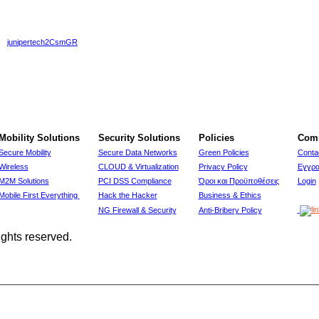
Mobility Solutions
Security Solutions
Policies
Comm
Secure Mobility
Secure Data Networks
Green Policies
Conta
Wireless
CLOUD & Virtualization
Privacy Policy
Εγγρ
M2M Solutions
PCI DSS Compliance
Όροι και Προϋποθέσεις
Login
Mobile First Everything
Hack the Hacker
Business & Ethics
NG Firewall & Security
Anti-Bribery Policy
ights reserved.